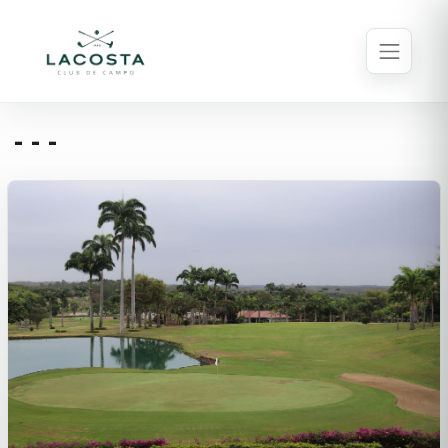
- - -