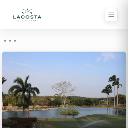
- - -